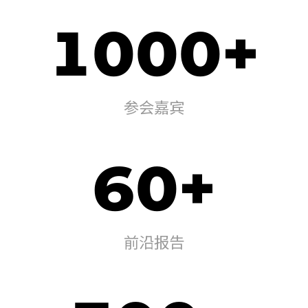
1000+
参会嘉宾
60+
前沿报告